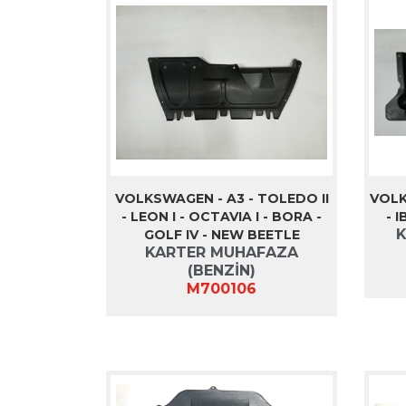
VOLKSWAGEN - A3 - TOLEDO II
VOLK
- LEON I - OCTAVIA I - BORA -
- 
K
GOLF IV - NEW BEETLE
KARTER MUHAFAZA
(BENZİN)
M700106