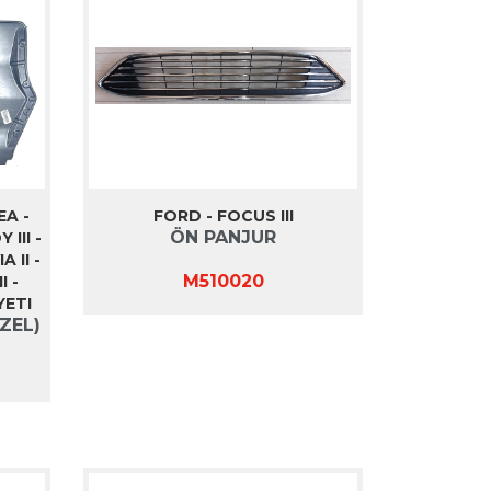
EA -
FORD - FOCUS III
ÖN PANJUR
III -
 II -
M510020
I -
YETI
ZEL)