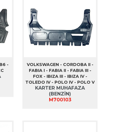
B6 -
VOLKSWAGEN - CORDOBA II -
CC
FABIA I - FABIA II - FABIA III -
A
FOX - IBIZA III - IBIZA IV -
TOLEDO IV - POLO IV - POLO V
KARTER MUHAFAZA
(BENZİN)
M700103