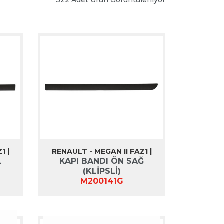
1 |
RENAULT - MEGAN II FAZ1 |
L
KAPI BANDI ÖN SAĞ
(KLİPSLİ)
M200141G