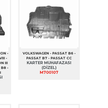
ON -
VOLKSWAGEN - PASSAT B6 -
III -
PASSAT B7 - PASSAT CC
KARTER MUHAFAZASI
N III
(DİZEL)
 B8 -
M700107
I
SI