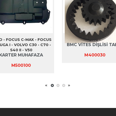
D - FOCUS C-MAX - FOCUS
BMC -
BMC VİTES DİŞLİSİ TA
 KUGA I - VOLVO C30 - C70 -
S40 II - V50
KARTER MUHAFAZA
M400030
M500100
«
»
1
2
3