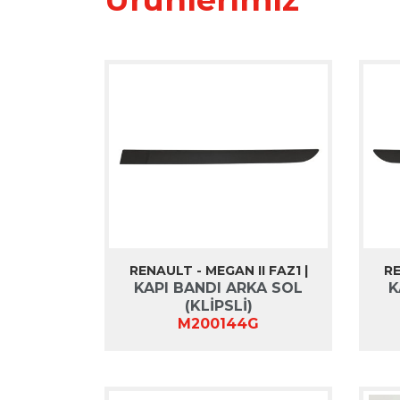
RENAULT - MEGAN II FAZ1 |
RE
KAPI BANDI ARKA SOL
K
(KLİPSLİ)
M200144G