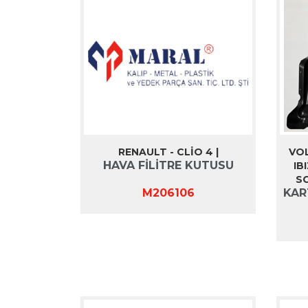
RENAULT - CLİO 4 |
VOL
HAVA FİLİTRE KUTUSU
IB
SC
M206106
KAR