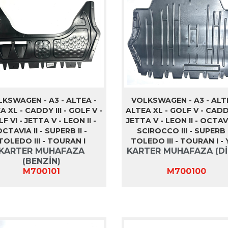
KSWAGEN - A3 - ALTEA -
VOLKSWAGEN - A3 - ALT
A XL - CADDY III - GOLF V -
ALTEA XL - GOLF V - CADDY 
F VI - JETTA V - LEON II -
JETTA V - LEON II - OCTAVIA
CTAVIA II - SUPERB II -
SCIROCCO III - SUPERB I
TOLEDO III - TOURAN I
TOLEDO III - TOURAN I - 
KARTER MUHAFAZA
KARTER MUHAFAZA (Dİ
(BENZİN)
M700101
M700100