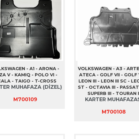
KSWAGEN - A1 - ARONA -
VOLKSWAGEN - A3 - ARTE
IZA V - KAMIQ - POLO VI -
ATECA - GOLF VII - GOLF V
ALA - TAIGO - T-CROSS
LEON III - LEON III SC - LEO
TER MUHAFAZA (DİZEL)
ST - OCTAVIA III - PASSAT
SUPERB III - TOURAN I
M700109
KARTER MUHAFAZA
M700108